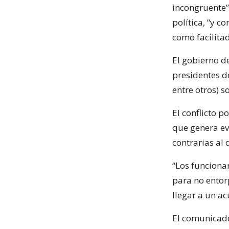
incongruente” 
política, “y c
como facilitad
El gobierno d
presidentes d
entre otros) s
El conflicto p
que genera evi
contrarias al 
“Los funciona
para no entor
llegar a un ac
El comunicado 