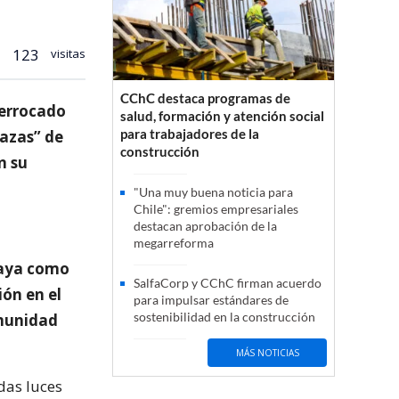
123
visitas
CChC destaca programas de
derrocado
salud, formación y atención social
para trabajadores de la
nazas” de
construcción
n su
"Una muy buena noticia para
Chile": gremios empresariales
destacan aprobación de la
megarreforma
laya como
SalfaCorp y CChC firman acuerdo
ón en el
para impulsar estándares de
sostenibilidad en la construcción
omunidad
MÁS NOTICIAS
das luces