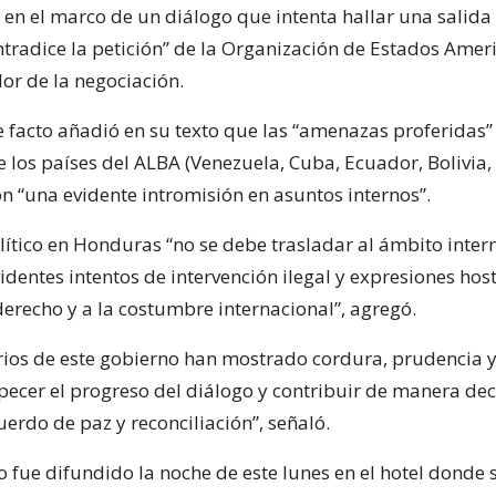
en el marco de un diálogo que intenta hallar una salida a
ontradice la petición” de la Organización de Estados Ame
or de la negociación.
e facto añadió en su texto que las “amenazas proferidas”
e los países del ALBA (Venezuela, Cuba, Ecuador, Bolivia
on “una evidente intromisión en asuntos internos”.
olítico en Honduras “no se debe trasladar al ámbito inter
dentes intentos de intervención ilegal y expresiones host
derecho y a la costumbre internacional”, agregó.
rios de este gobierno han mostrado cordura, prudencia y
pecer el progreso del diálogo y contribuir de manera dec
uerdo de paz y reconciliación”, señaló.
fue difundido la noche de este lunes en el hotel donde s