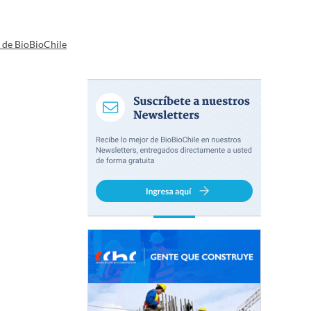
a de BioBioChile