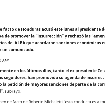
de facto de Honduras acusó este lunes al presidente 
a de promover la “insurrección” y rechazó las “ame
ios del ALBA que acordaron sanciones económicas e
n un comunicado.
a AFP
ente en los últimos días, tanto el ex presidente Ze
us seguidores, han promovido su agenda de insurrecci
mo la petición de mayores sanciones de parte de la c
l”
, subrayó.
men de facto de Roberto Micheletti “esta conducta es a to