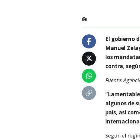
El gobierno 
Manuel Zelay
los mandatar
contra, segú
Fuente: Agenci
“Lamentablem
algunos de s
país, así co
internaciona
Según el régi