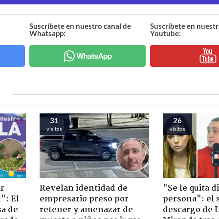
Suscríbete en nuestro canal de
Suscríbete en nuestr
Whatsapp:
Youtube:
31
26
visitas
visitas
ir
Revelan identidad de
"Se le quita d
": El
empresario preso por
persona": el 
sa de
retener y amenazar de
descargo de 