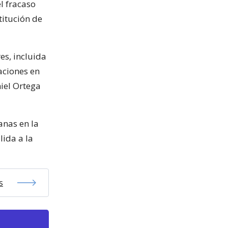
l fracaso
titución de
es, incluida
aciones en
iel Ortega
anas en la
lida a la
s