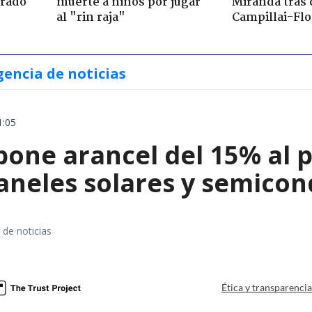
trado
muerte a niños por jugar
Miranda tras 
al "rin raja"
Campillai-Flo
gencia de noticias
1:05
ne arancel del 15% al pol
paneles solares y semico
 de noticias
a
Ética y transparenci