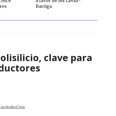
cruce
a favor de los Lavín-
res
Barriga
isilicio, clave para
nductores
a de BioBioChile