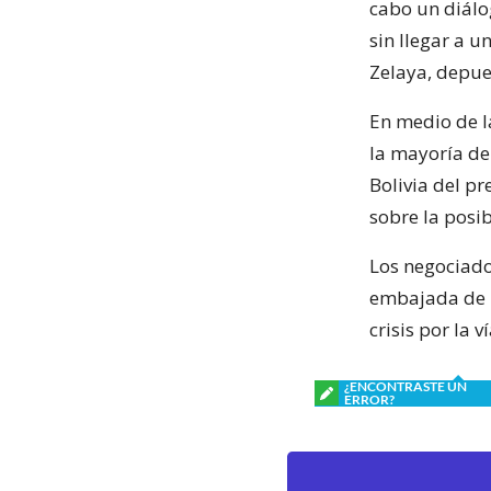
cabo un diálo
sin llegar a u
Zelaya, depues
En medio de la
la mayoría de
Bolivia del p
sobre la posi
Los negociado
embajada de B
crisis por la 
¿ENCONTRASTE UN
ERROR?