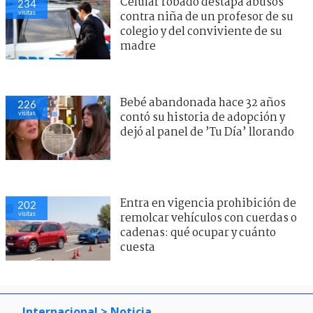
Celular robado destapa abusos
234
visitas
contra niña de un profesor de su
colegio y del conviviente de su
madre
Bebé abandonada hace 32 años
226
visitas
contó su historia de adopción y
dejó al panel de ’Tu Día’ llorando
Entra en vigencia prohibición de
202
visitas
remolcar vehículos con cuerdas o
cadenas: qué ocupar y cuánto
cuesta
Internacional
> Noticia