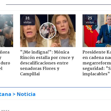
31
25
visitas
visitas
eñora
"¡Me indigna!": Mónica
Presidente K
y
Rincón estalla por cruce y
en cadena nac
 duro
descalificaciones entre
megarreform
el
senadoras Flores y
seguridad: "
Campillai
implacables"
tana
> Noticia