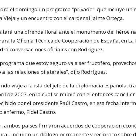
drá el domingo un programa “privado”, que incluye un r
 Vieja y un encuentro con el cardenal Jaime Ortega.
sitará una ofrenda floral ante el monumento del héroe na
rará la Oficina Técnica de Cooperación de España, en L
ndrá conversaciones oficiales con Rodríguez.
programa que estoy seguro va a ser fructífero, provecho
a las relaciones bilaterales”, dijo Rodríguez.
undo viaje a la isla del jefe de la diplomacia española, tr
ril de 2007, en la cual se reunió con el entonces canciller
cibido por el presidente Raúl Castro, en esa fecha interi
 enfermo, Fidel Castro.
n, ambos países firmaron acuerdos de cooperación econ
ltural, incluido un diálogo permanente y recíproco sobre 