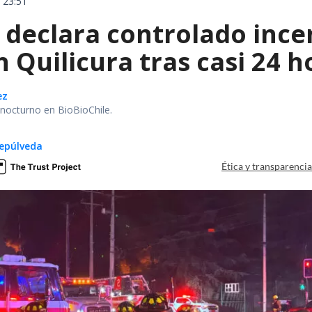
 23:51
declara controlado ince
 Quilicura tras casi 24 
ez
r nocturno en BioBioChile.
epúlveda
Ética y transparenci