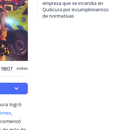
empresa que se incendia en
Quilicura por incumplimientos
de normativas
9807
visitas
cura logró
nimex
,
o comenzó
os de más de