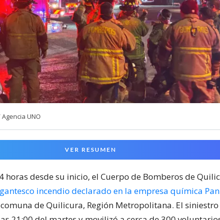
/ Agencia UNO
VER RESUMEN
24 horas desde su inicio, el Cuerpo de Bomberos de Quili
igantesco incendio declarado en la empresa química Pa
 comuna de Quilicura, Región Metropolitana. El siniestr
las 21:00 del martes y movilizó a cerca de 300 voluntari