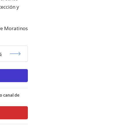
ección y
re Moratinos
s
o canal de