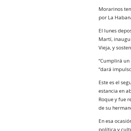
Morarinos ten
por La Habana
El lunes depo
Martí, inaugu
Vieja, y soste
“Cumplirá un 
“dará impulso 
Este es el seg
estancia en ab
Roque y fue re
de su hermano
En esa ocasió
política y cu