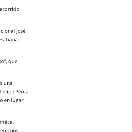
ecorrido
cional José
a Habana
so”, que
as una
 Felipe Pérez
no en lugar
ómica,
derechos