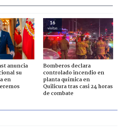
16
visitas
ast anuncia
Bomberos declara
ional su
controlado incendio en
a en
planta química en
Seremos
Quilicura tras casi 24 horas
de combate