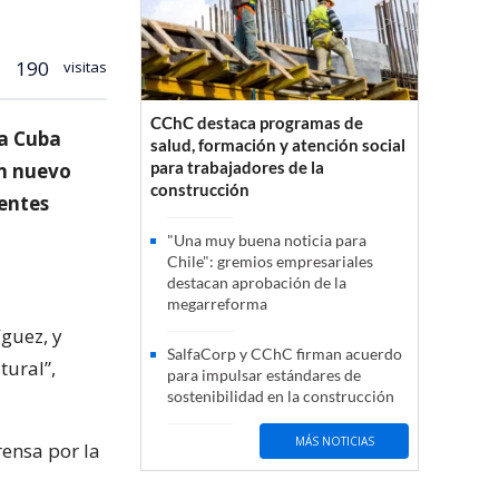
190
visitas
CChC destaca programas de
 a Cuba
salud, formación y atención social
para trabajadores de la
un nuevo
construcción
uentes
"Una muy buena noticia para
Chile": gremios empresariales
destacan aprobación de la
megarreforma
guez, y
SalfaCorp y CChC firman acuerdo
tural”,
para impulsar estándares de
sostenibilidad en la construcción
MÁS NOTICIAS
rensa por la