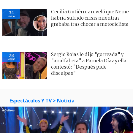
Cecilia Gutiérrez reveló que Neme
34
visitas
habría sufrido crisis mientras
grababa tras chocar a motociclista
Sergio Rojas le dijo "gorreada" y
23
visitas
"analfabeta" a Pamela Díaz y ella
contestó: "Después pide
disculpas"
Espectáculos Y TV
> Noticia