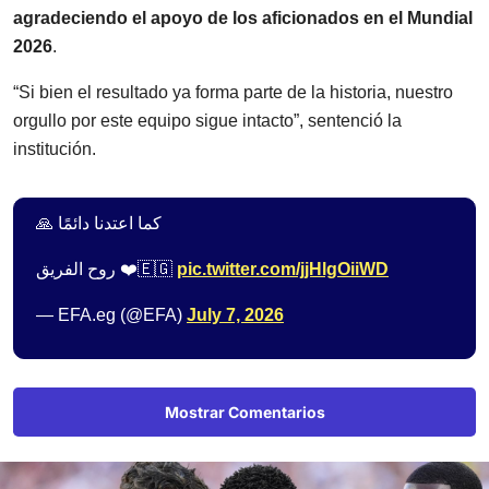
agradeciendo el apoyo de los aficionados en el Mundial
2026
.
“Si bien el resultado ya forma parte de la historia, nuestro
orgullo por este equipo sigue intacto”, sentenció la
institución.
كما اعتدنا دائمًا 🙏
روح الفريق ❤️🇪🇬
pic.twitter.com/jjHlgOiiWD
— EFA.eg (@EFA)
July 7, 2026
Mostrar Comentarios