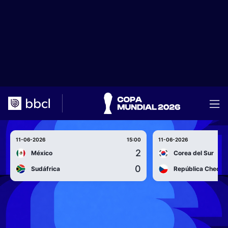
11-06-2026
15:00
11-06-2026
2
México
Corea del Sur
0
Sudáfrica
República Checa