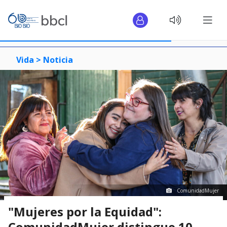
Vida >
Noticia
ComunidadMujer
"Mujeres por la Equidad":
ComunidadMujer distingue 10