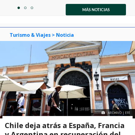
Item
1
MÁS NOTICIAS
item
item
item
of
0
1
2
3
Turismo & Viajes
> Noticia
ARCHIVO | EFE
Chile deja atrás a España, Francia
y Argentina en recuperación del