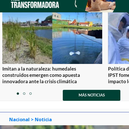
Imitan a la naturaleza: humedales
Política 
construidos emergen como apuesta
IPST fom
innovadora ante la crisis climática
impacto l
Item
1
MÁS NOTICIAS
item
item
item
of
0
1
2
3
Nacional
> Noticia