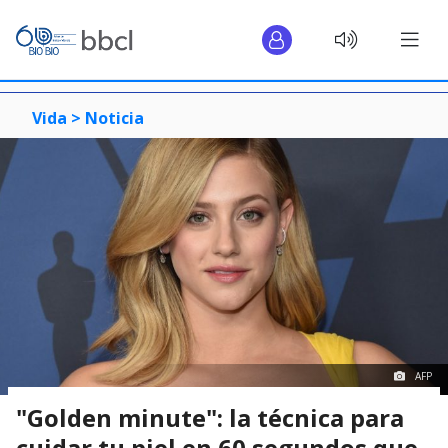
Vida >
Noticia
AFP
"Golden minute": la técnica para
cuidar tu piel en 60 segundos que