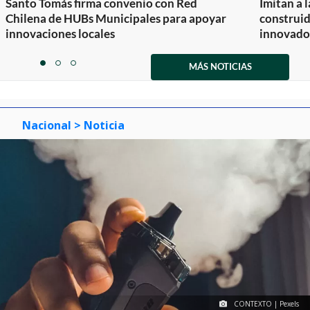
Santo Tomás firma convenio con Red
Imitan a 
Chilena de HUBs Municipales para apoyar
construi
innovaciones locales
innovador
Item
1
MÁS NOTICIAS
item
item
item
of
0
1
2
3
Nacional
> Noticia
CONTEXTO | Pexels