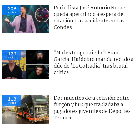
Periodista José Antonio Neme
209
visitas
queda apercibido a espera de
citación tras accidente en Las
Condes
"No les tengo miedo": Fran
123
visitas
García-Huidobro manda recado a
dúo de ’La Cofradía’ tras brutal
crítica
Dos muertos deja colisión entre
113
visitas
furgón y bus que trasladaba a
jugadores juveniles de Deportes
Temuco