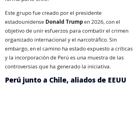
Este grupo fue creado por el presidente
estadounidense
Donald Trump
en 2026, con el
objetivo de unir esfuerzos para combatir el crimen
organizado internacional y el narcotráfico. Sin
embargo, en el camino ha estado expuesto a críticas
y la incorporación de Perú es una muestra de las
controversias que ha generado la iniciativa.
Perú junto a Chile, aliados de EEUU
La presidenta peruana,
Keiko Fujimori
, expresó su
intención de que el Perú se una a esta alianza
internacional, pues, según dijo,
le interesa trabajar
con todos sus miembros
, entre ellos Chile, para
combatir el crimen organizado.