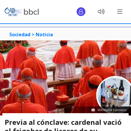
Sociedad >
Noticia
Wikimedia Commons
Previa al cónclave: cardenal vació
el frigobar de licores de su