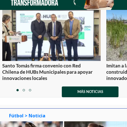
Santo Tomás firma convenio con Red
Imitan a 
Chilena de HUBs Municipales para apoyar
construi
innovaciones locales
innovador
Item
1
MÁS NOTICIAS
item
item
item
of
0
1
2
3
Fútbol
> Noticia