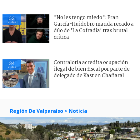
"No les tengo miedo": Fran
53
visitas
García-Huidobro manda recado a
dúo de ’La Cofradía’ tras brutal
crítica
Contraloría acredita ocupación
34
visitas
ilegal de bien fiscal por parte de
delegado de Kast en Chañaral
Región De Valparaíso
> Noticia