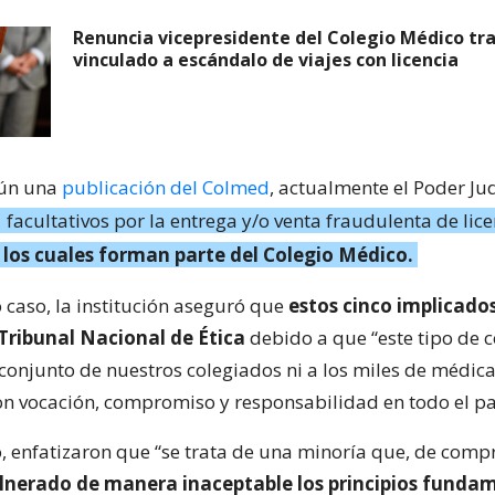
Renuncia vicepresidente del Colegio Médico tra
vinculado a escándalo de viajes con licencia
gún una
publicación del Colmed
, actualmente el Poder Jud
 facultativos por la entrega y/o venta fraudulenta de lic
 los cuales forman parte del Colegio Médico.
 caso, la institución aseguró que
estos cinco implicado
Tribunal Nacional de Ética
debido a que “este tipo de 
 conjunto de nuestros colegiados ni a los miles de médic
on vocación, compromiso y responsabilidad en todo el pa
o, enfatizaron que “se trata de una minoría que, de comp
lnerado de manera inaceptable los principios funda