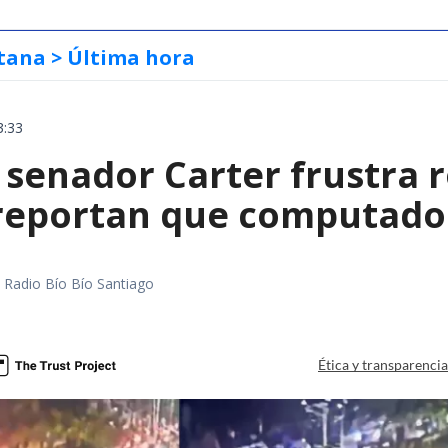
tana
> Última hora
3:33
 senador Carter frustra 
 reportan que computador
a
al Radio Bío Bío Santiago
a
Ética y transparenci