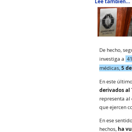
Lee también...
De hecho, se
investiga a
41
médicas,
5 de
En este último
derivados al 
representa al
que ejercen c
En ese sentid
hechos,
ha vu