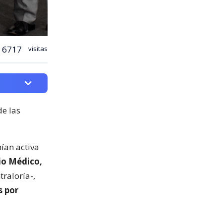
6717
visitas
de las
ían activa
io Médico,
traloría-,
s por