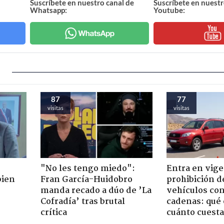
Suscríbete en nuestro canal de
Suscríbete en nuestr
Whatsapp:
Youtube:
87
77
visitas
visitas
"No les tengo miedo":
Entra en vige
bien
Fran García-Huidobro
prohibición d
manda recado a dúo de ’La
vehículos con
Cofradía’ tras brutal
cadenas: qué 
crítica
cuánto cuesta