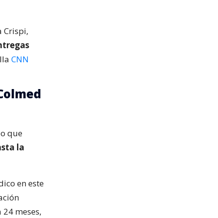
 Crispi,
ntregas
alla
CNN
 Colmed
lo que
sta la
ico en este
ación
a 24 meses,