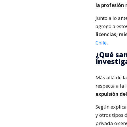
la profesión
Junto a lo ant
agregó a esto
licencias, m
Chile
.
¿Qué san
investig
Más allá de la
respecta a la 
expulsión del
Según explic
y otros tipos
privada o cen