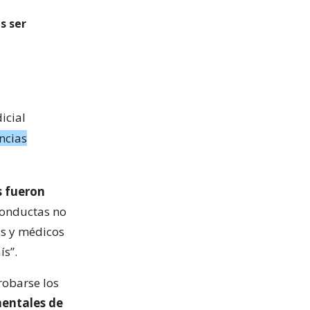
s ser
icial
encias
s fueron
conductas no
as y médicos
ís”.
robarse los
mentales de