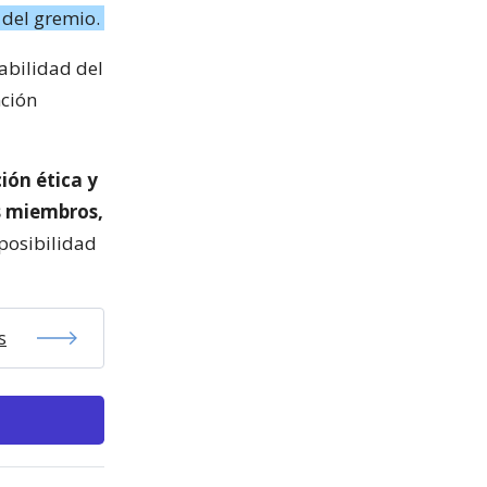
 del gremio.
sabilidad del
nción
ión ética y
us miembros,
 posibilidad
s