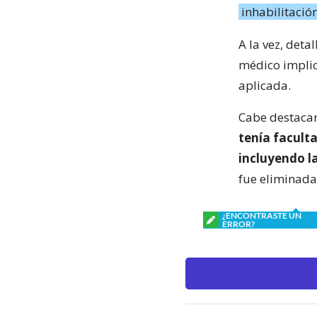
inhabilitació
A la vez, deta
médico implic
aplicada.
Cabe destaca
tenía facult
incluyendo la
fue eliminada
¿ENCONTRASTE UN
ERROR?