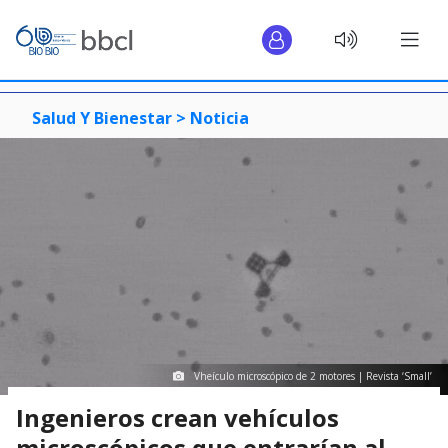
Salud Y Bienestar >
Noticia
Vheículo microscópico de 2 motores | Revista ‘Small’
Ingenieros crean vehículos
microscópicos que entrarían al