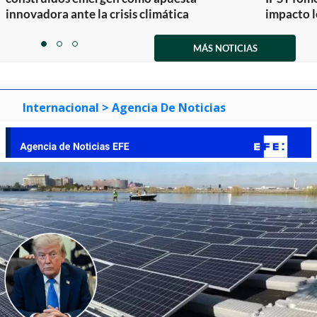
innovadora ante la crisis climática
impacto l
Item
1
MÁS NOTICIAS
item
item
item
of
0
1
2
3
Internacional
> Agencia De Noticias