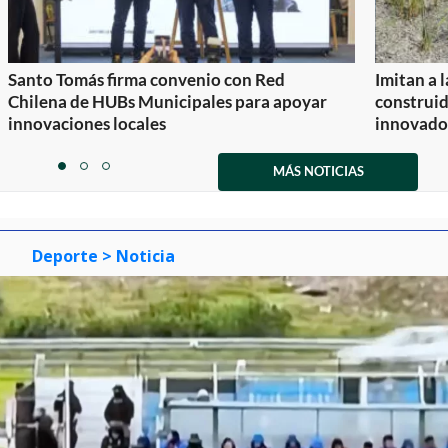
Santo Tomás firma convenio con Red
Imitan a 
Chilena de HUBs Municipales para apoyar
construi
innovaciones locales
innovador
Item
1
MÁS NOTICIAS
item
item
item
of
0
1
2
3
Deporte
> Noticia