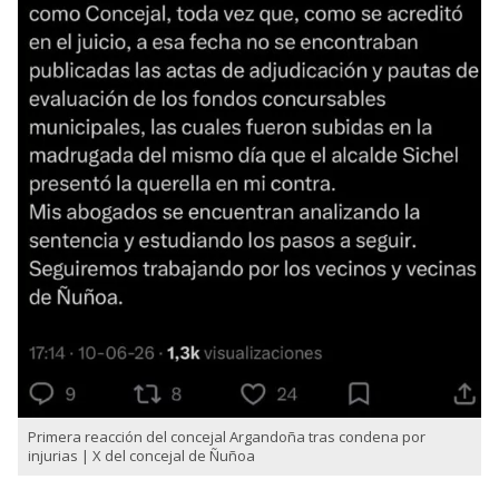
Primera reacción del concejal Argandoña tras condena por
injurias | X del concejal de Ñuñoa