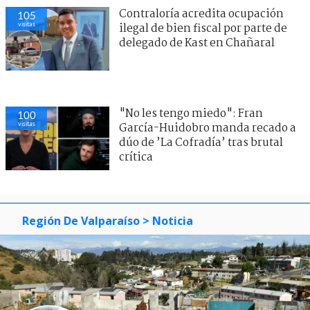
Contraloría acredita ocupación
105
visitas
ilegal de bien fiscal por parte de
delegado de Kast en Chañaral
"No les tengo miedo": Fran
100
visitas
García-Huidobro manda recado a
dúo de ’La Cofradía’ tras brutal
crítica
Región De Valparaíso
> Noticia