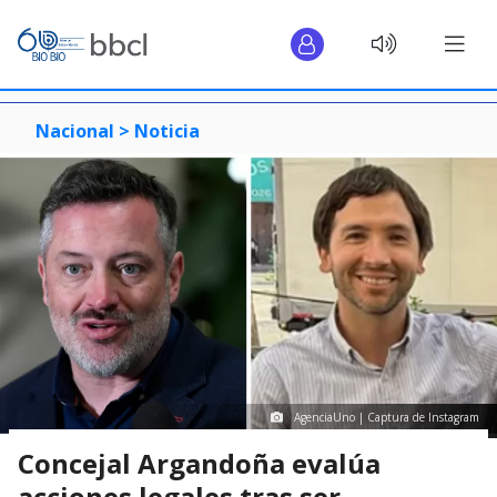
Nacional >
Noticia
AgenciaUno | Captura de Instagram
Concejal Argandoña evalúa
acciones legales tras ser