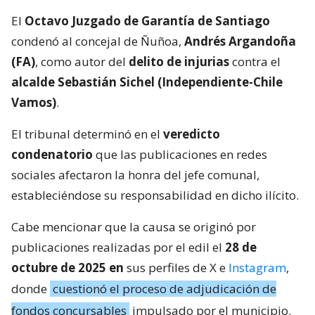
El
Octavo Juzgado de Garantía de Santiago
condenó al concejal de Ñuñoa,
Andrés Argandoña
(FA)
, como autor del
delito de injurias
contra el
alcalde Sebastián Sichel (Independiente-Chile
Vamos)
.
El tribunal determinó en el
veredicto
condenatorio
que las publicaciones en redes
sociales afectaron la honra del jefe comunal,
estableciéndose su responsabilidad en dicho ilícito.
Cabe mencionar que la causa se originó por
publicaciones realizadas por el edil el
28 de
octubre de 2025 en
sus perfiles de X e
Instagram
,
donde
cuestionó el proceso de adjudicación de
fondos concursables
impulsado por el municipio.