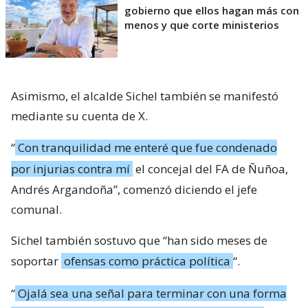
gobierno que ellos hagan más con
menos y que corte ministerios
Asimismo, el alcalde Sichel también se manifestó
mediante su cuenta de X.
“
Con tranquilidad me enteré que fue condenado
por injurias contra mí
el concejal del FA de Ñuñoa,
Andrés Argandoña”, comenzó diciendo el jefe
comunal.
Sichel también sostuvo que “han sido meses de
soportar
ofensas como práctica política
“.
“
Ojalá sea una señal para terminar con una forma