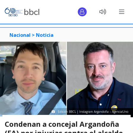
Nacional >
Noticia
Edición BBCL | Instagram Argandoña – AgenciaUno
Condenan a concejal Argandoña
(FA) por injurias contra el alcalde