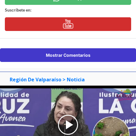
Suscríbete en:
Mostrar Comentarios
Región De Valparaíso
> Noticia