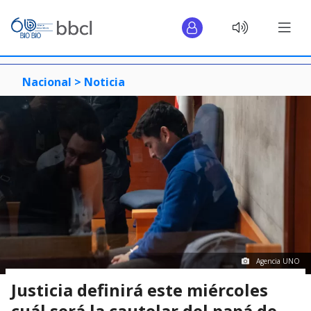
Nacional >
Noticia
Agencia UNO
Justicia definirá este miércoles
cuál será la cautelar del papá de