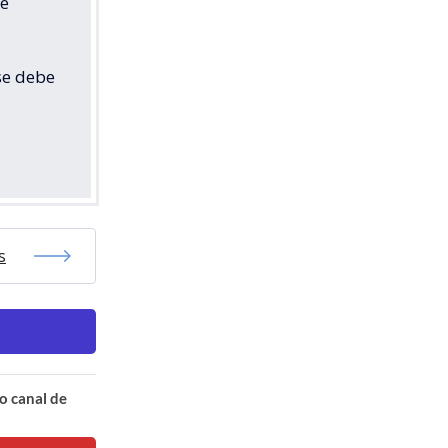
ue
se debe
s
o canal de