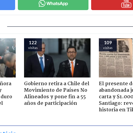
122
109
visitas
visitas
eñora
Gobierno retira a Chile del
El presente d
y
Movimiento de Países No
abandonada j
 duro
Alineados y pone fin a 55
carta y $1.00
el
años de participación
Santiago: rev
historia en T