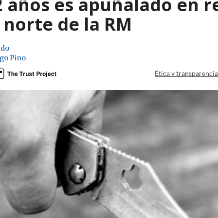
2 años es apuñalado en r
 norte de la RM
ado
go Pino
Ética y transparenci