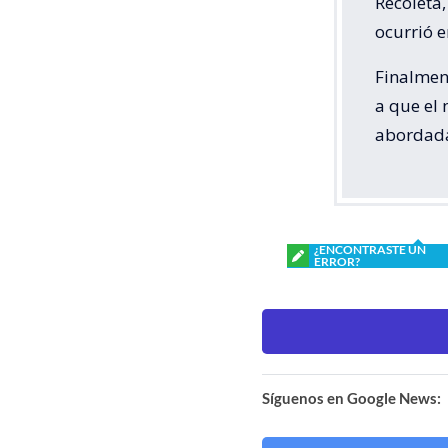
Recoleta,
ocurrió 
Finalmen
a que el 
abordada
¿ENCONTRASTE UN
ERROR?
Síguenos en Google News: