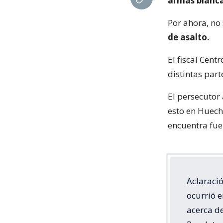
armas blanca
Por ahora, no 
de asalto.
El fiscal Cent
distintas part
El persecutor 
esto en Huech
encuentra fuer
Aclaraci
ocurrió e
acerca de