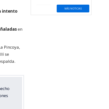
MÁS NOTICIAS
 intento
uñaladas
en
La Pincoya,
Allí se
 espalda.
hecho
iones