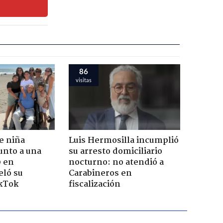
86
visitas
e niña
Luis Hermosilla incumplió
unto a una
su arresto domiciliario
0 en
nocturno: no atendió a
eló su
Carabineros en
ikTok
fiscalización