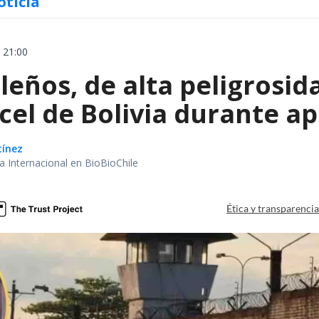
oticia
 21:00
leños, de alta peligrosid
el de Bolivia durante ap
tínez
ea Internacional en BioBioChile
Ética y transparenci