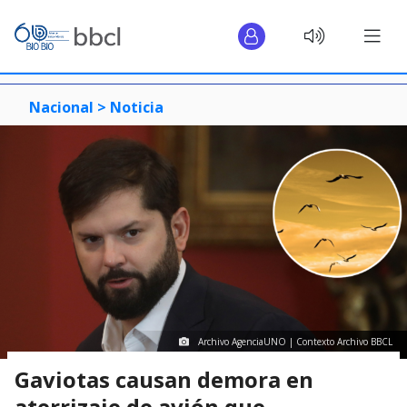
Nacional >
Noticia
Archivo AgenciaUNO | Contexto Archivo BBCL
Gaviotas causan demora en
aterrizaje de avión que