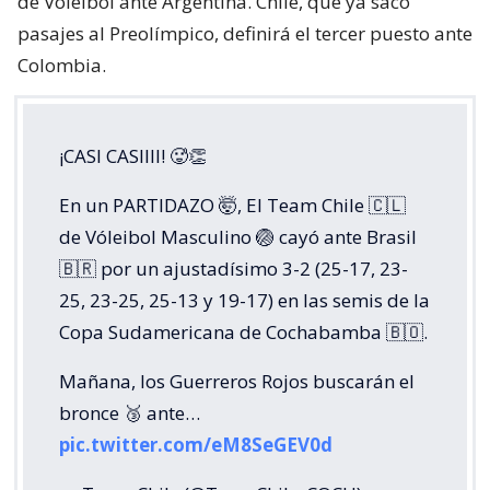
de Voleibol ante Argentina. Chile, que ya sacó
pasajes al Preolímpico, definirá el tercer puesto ante
Colombia.
¡CASI CASIIII! 🥵👏
En un PARTIDAZO 🤯, El Team Chile 🇨🇱
de Vóleibol Masculino 🏐 cayó ante Brasil
🇧🇷 por un ajustadísimo 3-2 (25-17, 23-
25, 23-25, 25-13 y 19-17) en las semis de la
Copa Sudamericana de Cochabamba 🇧🇴.
Mañana, los Guerreros Rojos buscarán el
bronce 🥉 ante…
pic.twitter.com/eM8SeGEV0d