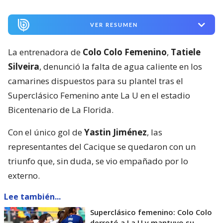
VER RESUMEN
La entrenadora de
Colo Colo Femenino
,
Tatiele
Silveira
, denunció la falta de agua caliente en los
camarines dispuestos para su plantel tras el
Superclásico Femenino ante La U en el estadio
Bicentenario de La Florida.
Con el único gol de
Yastin Jiménez
, las
representantes del Cacique se quedaron con un
triunfo que, sin duda, se vio empañado por lo
externo.
Lee también...
Superclásico femenino: Colo Colo
derrotó a La U y mantuvo su