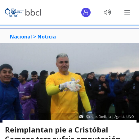
Nacional >
Noticia
Sócrates Orellana | Agencia UNO
Reimplantan pie a Cristóbal
Campos tras sufrir amputación