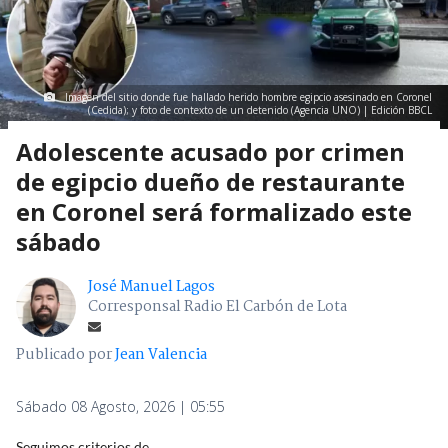
Imagen del sitio donde fue hallado herido hombre egipcio asesinado en Coronel
(Cedida); y foto de contexto de un detenido (Agencia UNO) | Edición BBCL
Adolescente acusado por crimen
de egipcio dueño de restaurante
en Coronel será formalizado este
sábado
José Manuel Lagos
Corresponsal Radio El Carbón de Lota
Publicado por
Jean Valencia
Sábado 08 Agosto, 2026 | 05:55
Seguimos criterios de