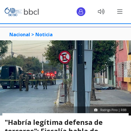
Nacional >
Noticia
Rodrigo Pino | RBB
"Habría legítima defensa de
terceros": Fiscalía habla de