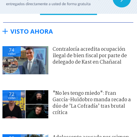
VISTO AHORA
"No les tengo miedo": Fran
72
visitas
García-Huidobro manda recado a
dúo de ’La Cofradía’ tras brutal
crítica
Contraloría acredita ocupación
74
visitas
ilegal de bien fiscal por parte de
delegado de Kast en Chañaral