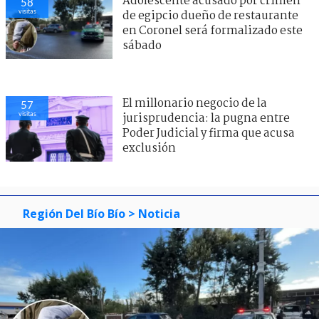
Adolescente acusado por crimen
58
visitas
de egipcio dueño de restaurante
en Coronel será formalizado este
sábado
El millonario negocio de la
57
visitas
jurisprudencia: la pugna entre
Poder Judicial y firma que acusa
exclusión
Región Del Bío Bío
> Noticia