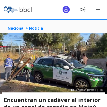
Nacional >
Noticia
Christian Borcoski | RBB
Encuentran un cadáver al interior
de un canal de regadío en Maipú