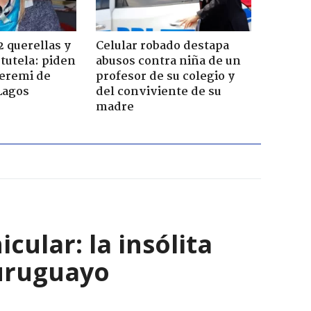
2 querellas y
Celular robado destapa
 tutela: piden
abusos contra niña de un
seremi de
profesor de su colegio y
Lagos
del conviviente de su
madre
ular: la insólita
 uruguayo