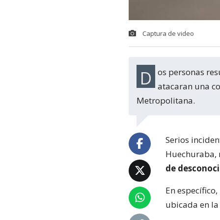
Captura de video
Dos personas resultaron detenidas luego que cerca de un treintena de personas
atacaran una c
Metropolitana.
Serios incide
Huechuraba, r
de desconoc
En específico,
ubicada en la