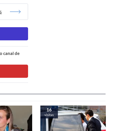
s
o canal de
16
visitas