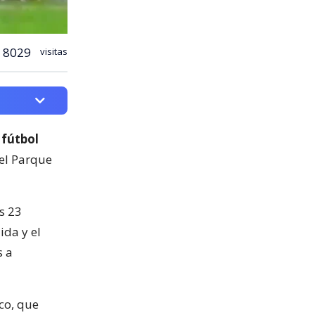
8029
visitas
 fútbol
del Parque
s 23
ida y el
s a
co, que