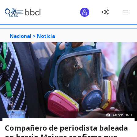
Nacional >
Noticia
Agencia UNO
Compañero de periodista baleada
en barrio Meiggs confirma que