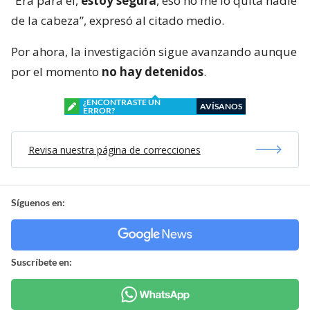
“Era para él,
estoy segura
, eso no me lo quita nadie
de la cabeza”, expresó al citado medio.
Por ahora, la investigación sigue avanzando aunque
por el momento
no hay detenidos
.
¿ENCONTRASTE UN
AVÍSANOS
ERROR?
Revisa nuestra página de correcciones
Síguenos en:
Suscríbete en: