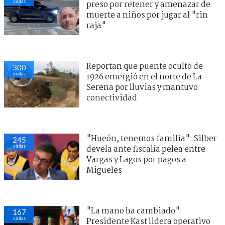
visitas
preso por retener y amenazar de
muerte a niños por jugar al "rin
raja"
Reportan que puente oculto de
300
visitas
1926 emergió en el norte de La
Serena por lluvias y mantuvo
conectividad
"Hueón, tenemos familia": Silber
245
visitas
devela ante fiscalía pelea entre
Vargas y Lagos por pagos a
Migueles
"La mano ha cambiado":
167
visitas
Presidente Kast lidera operativo