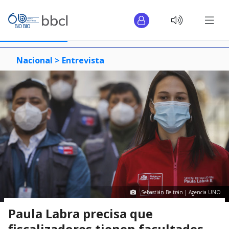
Nacional >
Entrevista
Sebastián Beltrán | Agencia UNO
Paula Labra precisa que
fiscalizadores tienen facultades