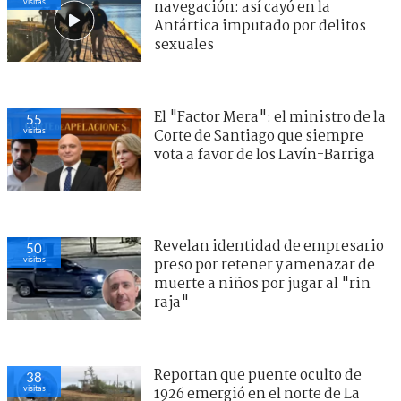
visitas
navegación: así cayó en la
Antártica imputado por delitos
sexuales
El "Factor Mera": el ministro de la
55
visitas
Corte de Santiago que siempre
vota a favor de los Lavín-Barriga
Revelan identidad de empresario
50
visitas
preso por retener y amenazar de
muerte a niños por jugar al "rin
raja"
Reportan que puente oculto de
38
visitas
1926 emergió en el norte de La