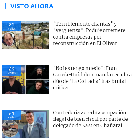
VISTO AHORA
"Terriblemente chantas" y
82
visitas
"vergüenza": Poduje arremete
contra empresas por
reconstrucción en El Olivar
"No les tengo miedo": Fran
69
visitas
García-Huidobro manda recado a
dúo de ’La Cofradía’ tras brutal
crítica
Contraloría acredita ocupación
61
visitas
ilegal de bien fiscal por parte de
delegado de Kast en Chañaral