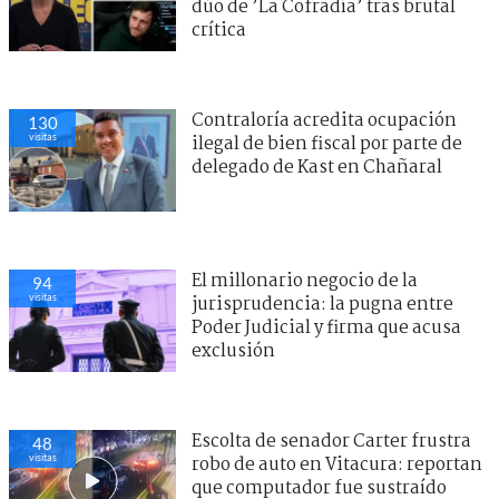
dúo de ’La Cofradía’ tras brutal
crítica
Contraloría acredita ocupación
130
visitas
ilegal de bien fiscal por parte de
delegado de Kast en Chañaral
El millonario negocio de la
94
visitas
jurisprudencia: la pugna entre
Poder Judicial y firma que acusa
exclusión
Escolta de senador Carter frustra
48
visitas
robo de auto en Vitacura: reportan
que computador fue sustraído