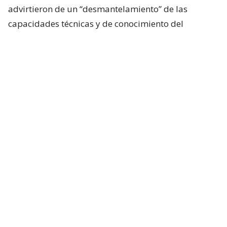
advirtieron de un “desmantelamiento” de las
capacidades técnicas y de conocimiento del
gobierno chileno ante la Corte.
Algunos de los datos expuestos tienen relación con
el recorte de
652 millones de pesos
que sufrió el
Instituto Nacional de Estadísticas.
El presidente de ANEF, José Pérez, aseguró que
diversos servicios públicos que son esenciales para
la ciudadanía
están siendo afectados con los
recortes presupuestarios
.
La secretaria del Conosur Internacional de Servicios
Públicos, Nayareth Quevedo, aseguró que estos