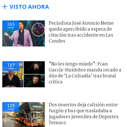
VISTO AHORA
Periodista José Antonio Neme
265
visitas
queda apercibido a espera de
citación tras accidente en Las
Condes
"No les tengo miedo": Fran
189
visitas
García-Huidobro manda recado a
dúo de ’La Cofradía’ tras brutal
crítica
Dos muertos deja colisión entre
128
visitas
furgón y bus que trasladaba a
jugadores juveniles de Deportes
Temuco