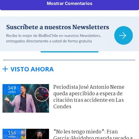
Mostrar Comentarios
VISTO AHORA
Periodista José Antonio Neme
349
visitas
queda apercibido a espera de
citación tras accidente en Las
Condes
"No les tengo miedo": Fran
156
visitas
García-Huidobro manda recado a