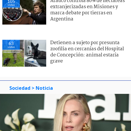
Arauco controla 80% de hectáreas
105
visitas
extranjerizadas en Misiones y
marca debate por tierras en
Argentina
Detienen a sujeto por presunta
63
visitas
zoofilia en cercanías del Hospital
de Concepción: animal estaría
grave
Sociedad
> Noticia