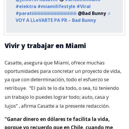
#elektra
#miamilifestyle
#Viral
#paratiiiiiiiiiiiiiiiiiiiiiiiiiiiiiii
@Bad Bunny
♬
VOY A LLeVARTE PA PR – Bad Bunny
Vivir y trabajar en Miami
Casatte, asegura que Miami, ofrece muchas
oportunidades para concretar un proyecto de vida,
ya que con determinación, todo el esfuerzo se
retribuye.
“El país te lo da todo, o sea, tú teniendo
un trabajo lo puedes lograr todo; auto, casa y
lujos”
, afirma Casatte a la presente redacción.
“Ganar dinero en dólares te facilita la vida,
porque yo recuerdo que en Chile, cuando me