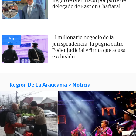
ilegal de bien fiscal por parte de
delegado de Kast en Chañaral
El millonario negocio de la
95
visitas
jurisprudencia: la pugna entre
Poder Judicial y firma que acusa
exclusión
Región De La Araucanía
> Noticia