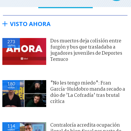
VISTO AHORA
Dos muertos deja colisión entre
273
visitas
furgón y bus que trasladaba a
jugadores juveniles de Deportes
Temuco
"No les tengo miedo": Fran
180
visitas
García-Huidobro manda recado a
dúo de ’La Cofradía’ tras brutal
crítica
Contraloría acredita ocupación
114
visitas