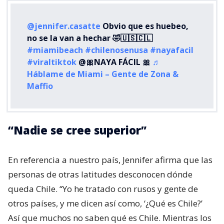
@jennifer.casatte
Obvio que es huebeo,
no se la van a hechar 🤣🇺🇸🇨🇱
#miamibeach
#chilenosenusa
#nayafacil
#viraltiktok
@🎀NAYA FÁCIL 🎀
♬
Háblame de Miami – Gente de Zona &
Maffio
“Nadie se cree superior”
En referencia a nuestro país, Jennifer afirma que las
personas de otras latitudes desconocen dónde
queda Chile. “Yo he tratado con rusos y gente de
otros países, y me dicen así como, ‘¿Qué es Chile?’
Así que muchos no saben qué es Chile. Mientras los