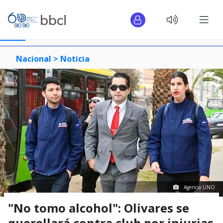
Nacional >
Noticia
Agencia UNO
"No tomo alcohol": Olivares se
querellará contra club por injurias