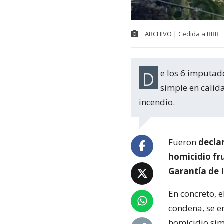
ARCHIVO | Cedida a RBB
De los 6 imputados, cinco fueron declarados culpables por el delito de homicidio
simple en calid
incendio.
Fueron
declar
homicidio fru
Garantía de 
En concreto, e
condena, se e
homicidio sim