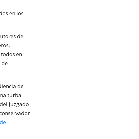
dos en los
autores de
eros,
 todos en
o de
diencia de
una turba
 del Juzgado
 conservador
 de