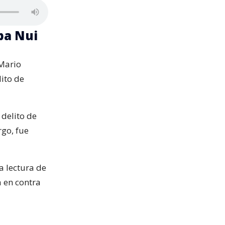
pa Nui
 Mario
ito de
 delito de
go, fue
a lectura de
 en contra