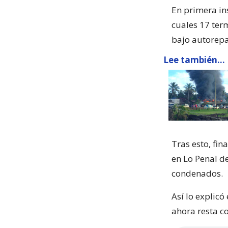
En primera ins
cuales 17 ter
bajo autorepa
Lee también...
Tras esto, fin
en Lo Penal de
condenados.
Así lo explicó
ahora resta c