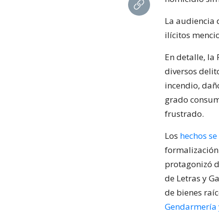
La audiencia 
ilícitos menci
En detalle, la
diversos delit
incendio, dañ
grado consuma
frustrado.
Los
hechos se
formalización
protagonizó d
de Letras y G
de bienes raí
Gendarmería y