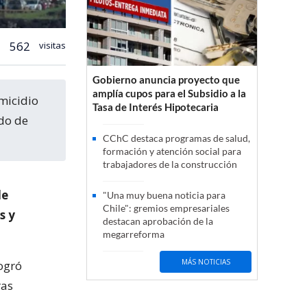
562
visitas
Gobierno anuncia proyecto que
amplía cupos para el Subsidio a la
Tasa de Interés Hipotecaria
do de
CChC destaca programas de salud,
formación y atención social para
trabajadores de la construcción
de
"Una muy buena noticia para
Chile": gremios empresariales
s y
destacan aprobación de la
megarreforma
MÁS NOTICIAS
logró
ras