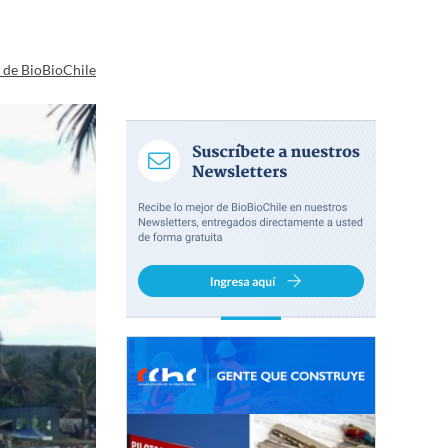
a de BioBioChile