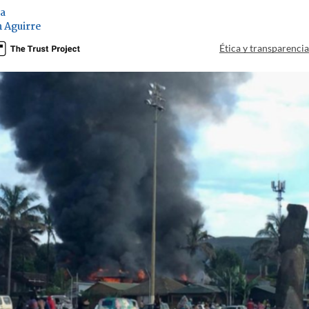
ia
 Aguirre
Ética y transparenci