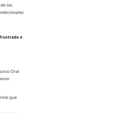
 de los
ondicionales
 frustrado e
uicio Oral
ueron
firmó que