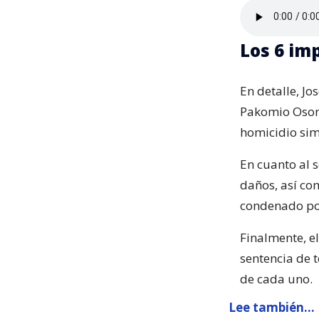
Los 6 im
En detalle, Jo
Pakomio Osori
homicidio sim
En cuanto al 
daños, así co
condenado por
Finalmente, el
sentencia de 
de cada uno.
Lee también...