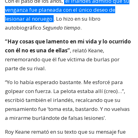
Con el paso de los años,
el irlandés admitió que su
venganza fue planeada con el único deseo de
lesionar al noruego
. Lo hizo en su libro
autobiográfico
Segundo tiempo
.
“Hay cosas que lamento en mi vida y lo ocurrido
con él no es una de ellas”
, relató Keane,
rememorando que él fue víctima de burlas por
parte de su rival.
“Yo lo había esperado bastante. Me esforcé para
golpear con fuerza. La pelota estaba allí (creo)…”,
escribió también el irlandés, recalcando que su
pensamiento fue ‘toma esta, bastardo. Y no vuelvas
a mirarme burlándote de falsas lesiones’.
Roy Keane remató en su texto que su mensaje fue