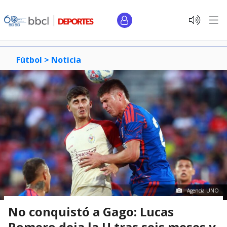
Fútbol >
Noticia
Agencia UNO
No conquistó a Gago: Lucas
Romero deja la U tras seis meses y