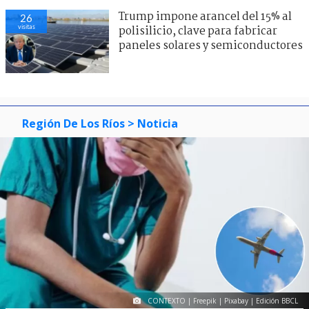
Trump impone arancel del 15% al
26
visitas
polisilicio, clave para fabricar
paneles solares y semiconductores
Región De Los Ríos
> Noticia
CONTEXTO | Freepik | Pixabay | Edición BBCL