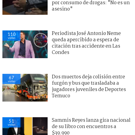
por consumo de drogas: "No es un
asesino"
Periodista José Antonio Neme
110
visitas
queda apercibido a espera de
citación tras accidente en Las
Condes
Dos muertos deja colisión entre
67
visitas
furgón y bus que trasladaba a
jugadores juveniles de Deportes
Temuco
Sammis Reyes lanza gira nacional
51
visitas
de su libro con encuentros a
$39.990