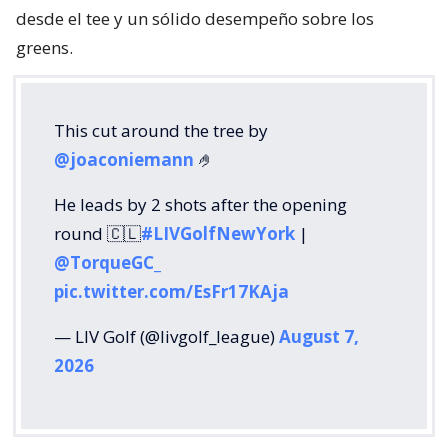
desde el tee y un sólido desempeño sobre los
greens.
This cut around the tree by
@joaconiemann
🤌
He leads by 2 shots after the opening
round 🇨🇱
#LIVGolfNewYork
|
@TorqueGC_
pic.twitter.com/EsFr17KAja
— LIV Golf (@livgolf_league)
August 7,
2026