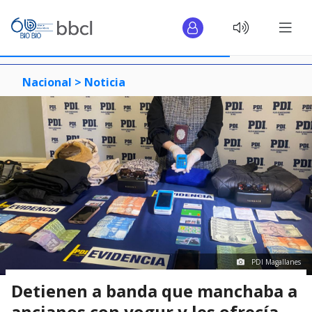
Nacional >
Noticia
PDI Magallanes
Detienen a banda que manchaba a
ancianos con yogur y les ofrecía