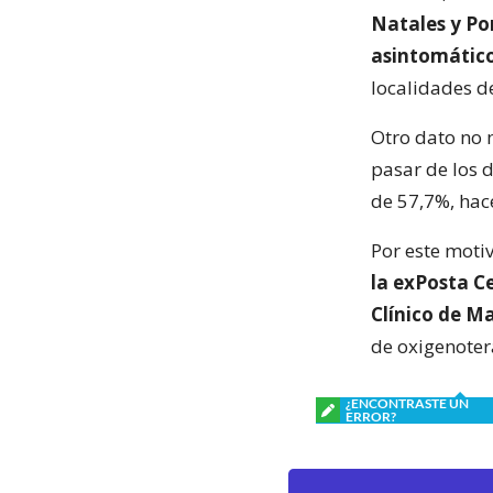
Natales y Por
asintomático
localidades de
Otro dato no 
pasar de los d
de 57,7%, hac
Por este moti
la exPosta Ce
Clínico de M
de oxigenotera
¿ENCONTRASTE UN
ERROR?