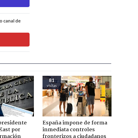
o canal de
81
visitas
presidente
España impone de forma
Kast por
inmediata controles
ormación
fronterizos a ciudadanos