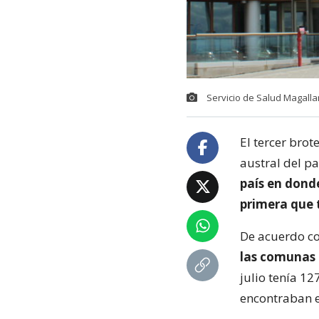
Servicio de Salud Magall
El tercer bro
austral del p
país en donde
primera que 
De acuerdo co
las comunas 
julio tenía 12
encontraban e