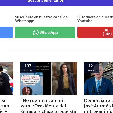
Mostrar Comentarios
Suscríbete en nuestro canal de
Suscríbete en nuestr
Whatsapp:
Youtube:
137
121
visitas
visitas
apa
"No cuenten con mi
Denuncian a 
de un
voto": Presidenta del
José Antonio 
io y
Senado rechaza propuesta
entregar inf