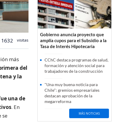
Gobierno anuncia proyecto que
1632
visitas
amplía cupos para el Subsidio a la
Tasa de Interés Hipotecaria
egión más
CChC destaca programas de salud,
formación y atención social para
primera del
trabajadores de la construcción
tena y la
"Una muy buena noticia para
Chile": gremios empresariales
destacan aprobación de la
fue una de
megarreforma
tivos
. En
MÁS NOTICIAS
e se