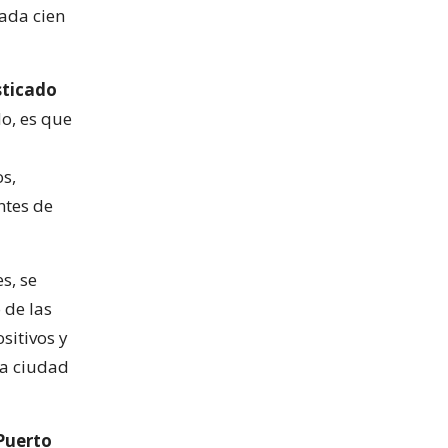
ada cien
sticado
o, es que
s,
ntes de
s, se
 de las
sitivos y
la ciudad
Puerto