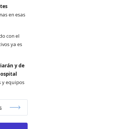
ntes
nas en esas
do con el
tivos ya es
riarán y de
ospital
s y equipos
s