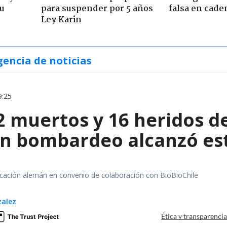
su
para suspender por 5 años
falsa en cade
Ley Karin
gencia de noticias
9:25
2 muertos y 16 heridos d
un bombardeo alcanzó est
ación alemán en convenio de colaboración con BioBioChile
zalez
Ética y transparenci