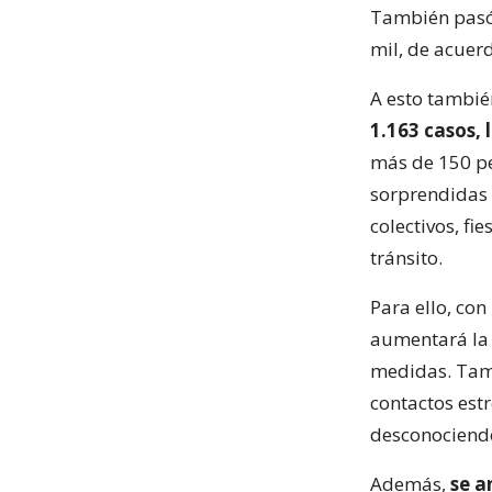
También pasó 
mil, de acuerd
A esto tambi
1.163 casos, 
más de 150 pe
sorprendidas 
colectivos, fi
tránsito.
Para ello, con
aumentará la 
medidas. Tamb
contactos estr
desconociendo
Además,
se a