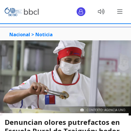
Nacional >
Noticia
CONTEXTO: AGENCIA UNO.
Denuncian olores putrefactos en
Escuela Rural de Traiguén: hedor