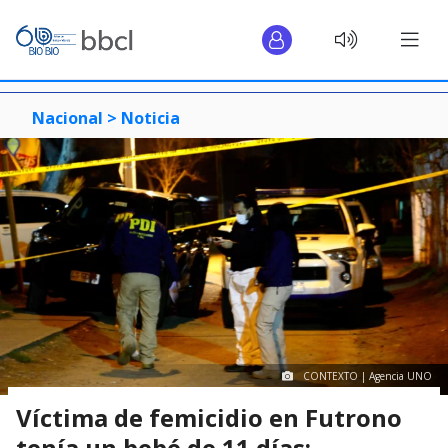
Nacional >
Noticia
CONTEXTO | Agencia UNO
Víctima de femicidio en Futrono
tenía un bebé de 11 días: