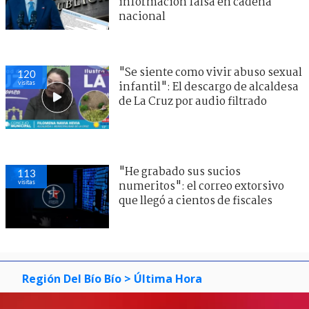
información falsa en cadena
nacional
"Se siente como vivir abuso sexual
120
visitas
infantil": El descargo de alcaldesa
de La Cruz por audio filtrado
"He grabado sus sucios
113
visitas
numeritos": el correo extorsivo
que llegó a cientos de fiscales
Región Del Bío Bío
> Última Hora