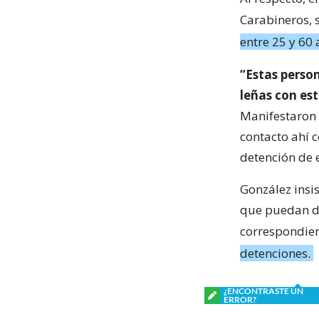
Carabineros, 
entre 25 y 60 
“Estas perso
leñas con es
Manifestaron q
contacto ahí c
detención de e
González insis
que puedan de
correspondie
detenciones.
¿ENCONTRASTE UN
ERROR?