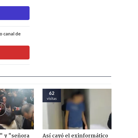
o canal de
62
visitas
" y "señora
Así cayó el exinformático