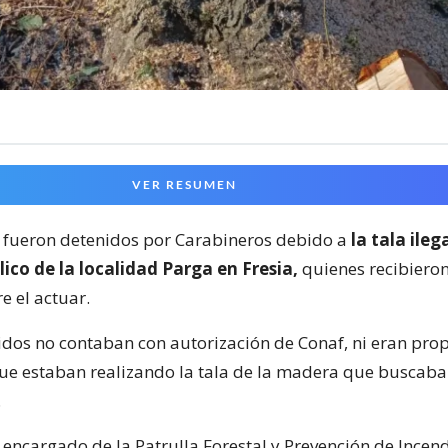
VER RESUMEN
 fueron detenidos por Carabineros debido a
la tala ileg
Llico de la localidad Parga en Fresia,
quienes recibiero
e el actuar.
dos no contaban con autorización de Conaf, ni eran prop
que estaban realizando la tala de la madera que buscab
.
l encargado de la Patrulla Forestal y Prevención de Incen