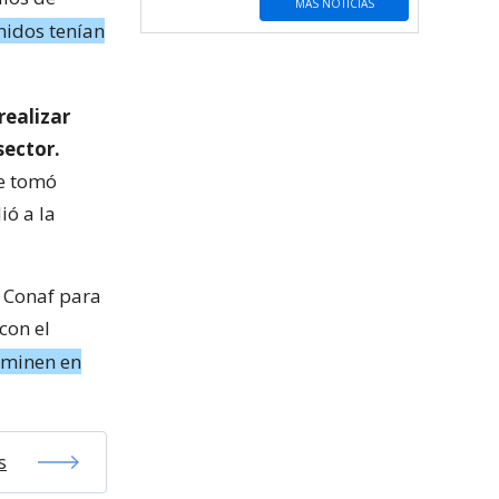
MÁS NOTICIAS
nidos tenían
realizar
sector.
se tomó
ió a la
n Conaf para
con el
erminen en
s