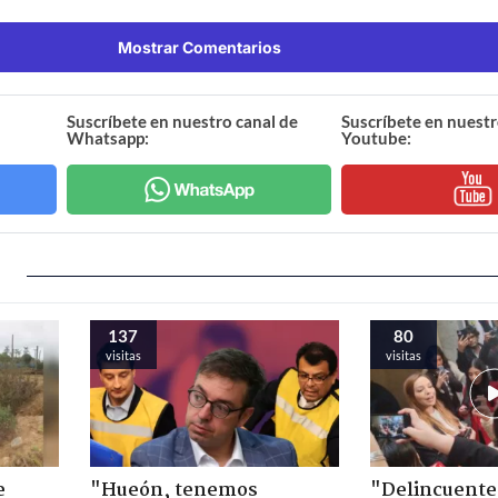
Mostrar Comentarios
Suscríbete en nuestro canal de
Suscríbete en nuestr
Whatsapp:
Youtube:
137
80
visitas
visitas
e
"Hueón, tenemos
"Delincuente