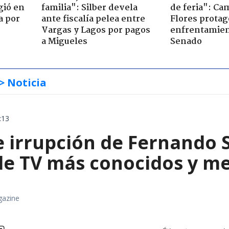
gió en
familia": Silber devela
de feria": Cam
a por
ante fiscalía pelea entre
Flores prota
Vargas y Lagos por pagos
enfrentamien
a Migueles
Senado
> Noticia
:13
e irrupción de Fernando 
 de TV más conocidos y m
gazine