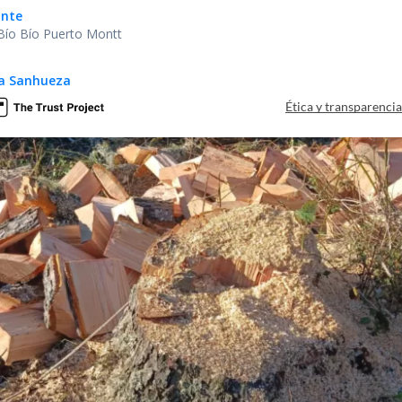
ante
 Bío Bío Puerto Montt
ga Sanhueza
Ética y transparenci