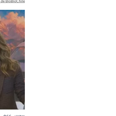
a de BioBioChile
visitas