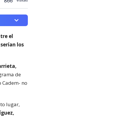
866
tre el
serían los
rrieta,
ograma de
izo Cadem- no
to lugar,
íguez,