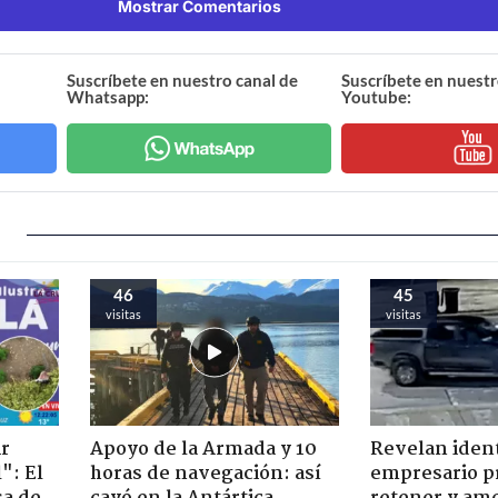
Mostrar Comentarios
Suscríbete en nuestro canal de
Suscríbete en nuestr
Whatsapp:
Youtube:
46
45
visitas
visitas
ir
Apoyo de la Armada y 10
Revelan iden
": El
horas de navegación: así
empresario p