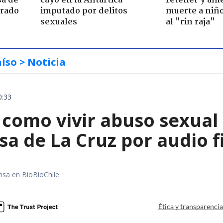
sa de
cayó en la Antártica
retener y am
trado
imputado por delitos
muerte a niño
sexuales
al "rin raja"
aíso
> Noticia
0:33
 como vivir abuso sexual 
sa de La Cruz por audio f
nsa en BioBioChile
Ética y transparenci