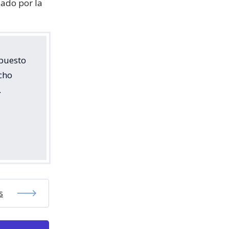
zado por la
upuesto
cho
.
s