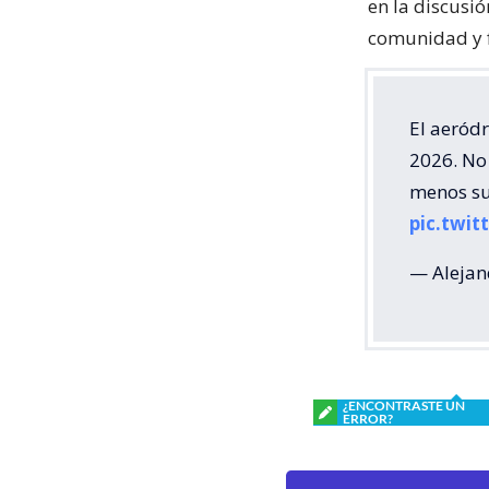
en la discusi
comunidad y f
El aeród
2026. No
menos su 
pic.twi
— Alejan
¿ENCONTRASTE UN
ERROR?