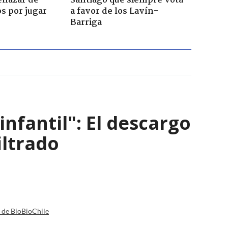
enazar de
Santiago que siempre vota
s por jugar
a favor de los Lavín-
Barriga
infantil": El descargo
iltrado
a de BioBioChile