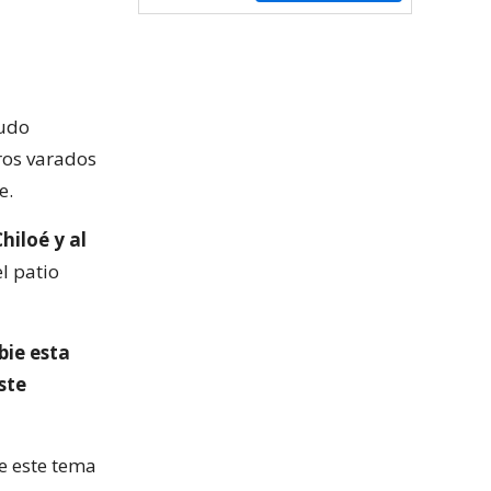
pudo
eros varados
e.
hiloé y al
l patio
bie esta
ste
re este tema