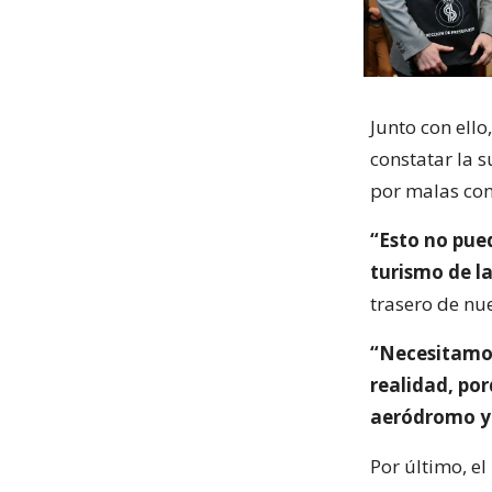
Junto con ello
constatar la s
por malas cond
“Esto no pued
turismo de la
trasero de nue
“Necesitamos
realidad, po
aeródromo y 
Por último, e