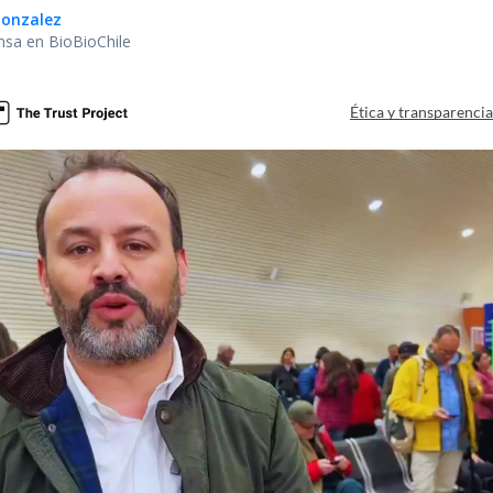
onzalez
nsa en BioBioChile
Ética y transparenci