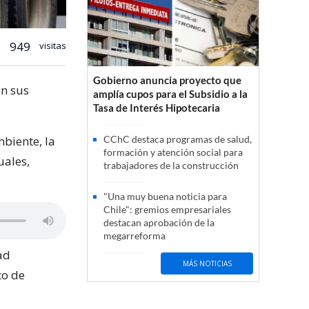
949
visitas
Gobierno anuncia proyecto que
on sus
amplía cupos para el Subsidio a la
Tasa de Interés Hipotecaria
biente, la
CChC destaca programas de salud,
formación y atención social para
uales,
trabajadores de la construcción
"Una muy buena noticia para
Chile": gremios empresariales
destacan aprobación de la
megarreforma
ad
MÁS NOTICIAS
to de