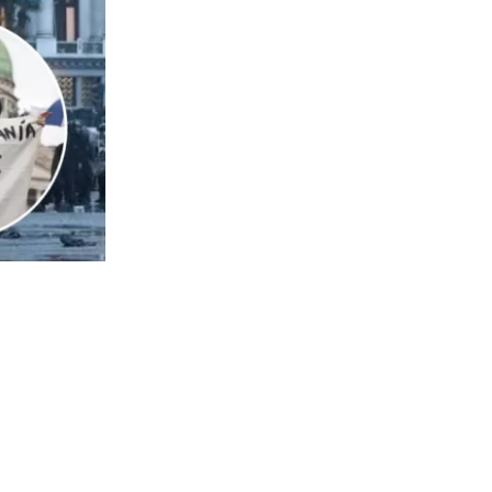
860
visitas
con 37
edad privada