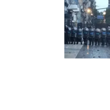
EFE | Edición BBCL
El
Senado de 
votos a favor