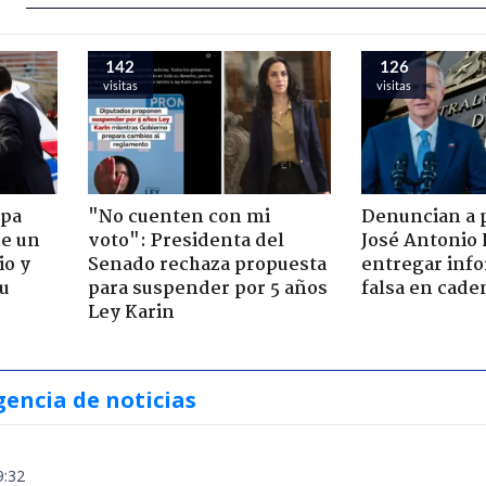
140
123
visitas
visitas
apa
"No cuenten con mi
Denuncian a 
de un
voto": Presidenta del
José Antonio 
io y
Senado rechaza propuesta
entregar inf
su
para suspender por 5 años
falsa en cade
Ley Karin
gencia de noticias
9:32