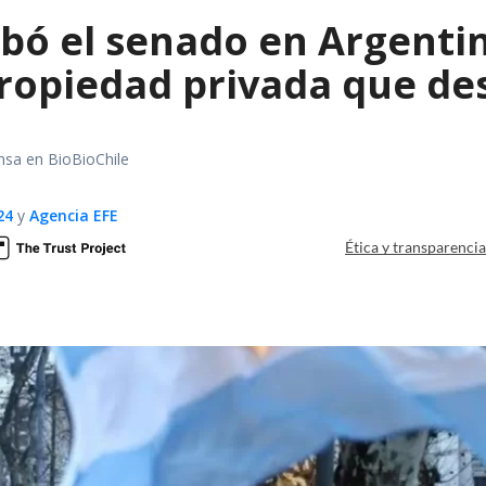
bó el senado en Argentin
propiedad privada que de
nsa en BioBioChile
24
y
Agencia EFE
Ética y transparenci