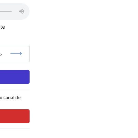
te
s
o canal de