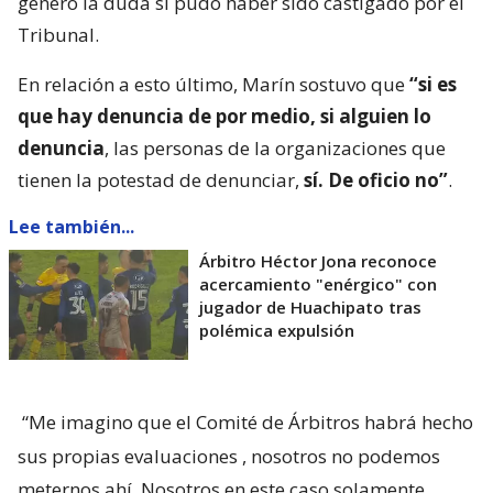
generó la duda si pudo haber sido castigado por el
Tribunal.
En relación a esto último, Marín sostuvo que
“si es
que hay denuncia de por medio, si alguien lo
denuncia
, las personas de la organizaciones que
tienen la potestad de denunciar,
sí. De oficio no”
.
Lee también...
Árbitro Héctor Jona reconoce
acercamiento "enérgico" con
jugador de Huachipato tras
polémica expulsión
“Me imagino que el Comité de Árbitros habrá hecho
sus propias evaluaciones
, nosotros no podemos
meternos ahí. Nosotros en este caso solamente