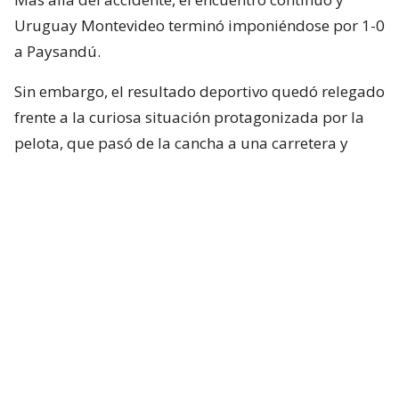
Uruguay Montevideo terminó imponiéndose por 1-0
a Paysandú.
Sin embargo, el resultado deportivo quedó relegado
frente a la curiosa situación protagonizada por la
pelota, que pasó de la cancha a una carretera y
terminó vinculada con un accidente fuera del
Parque ANCAP.
Cabe señalar que, de acuerdo a diversos reportes, se
informó que no hubo ningún lesionado por este
accidente. Lo único que sucedió es que se generó
mucho tránsito por algunos minutos.
En Uruguay, estaban jugando un partido